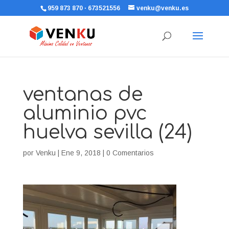
959 873 870 · 673521556
venku@venku.es
ventanas de
aluminio pvc
huelva sevilla (24)
por
Venku
|
Ene 9, 2018
|
0 Comentarios