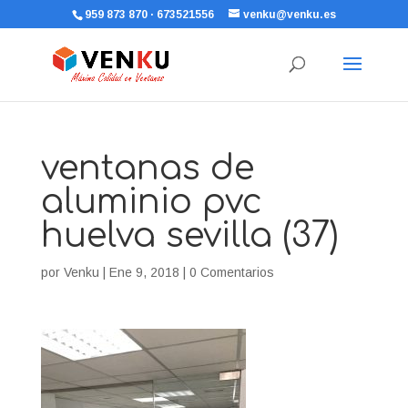
959 873 870 · 673521556
venku@venku.es
ventanas de
aluminio pvc
huelva sevilla (37)
por
Venku
|
Ene 9, 2018
|
0 Comentarios