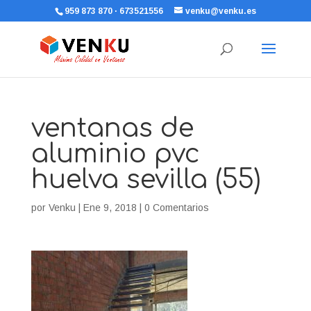
959 873 870 · 673521556
venku@venku.es
ventanas de
aluminio pvc
huelva sevilla (55)
por
Venku
|
Ene 9, 2018
|
0 Comentarios