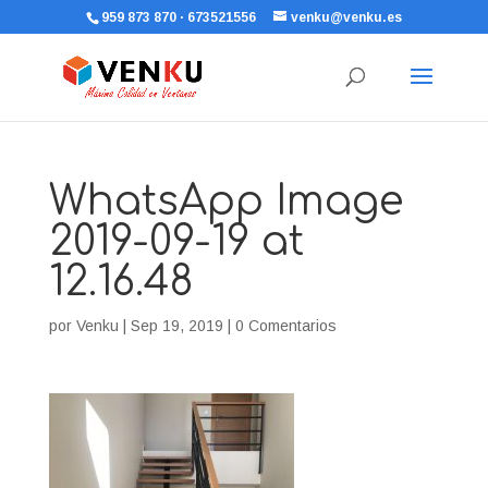
959 873 870 · 673521556
venku@venku.es
WhatsApp Image
2019-09-19 at
12.16.48
por
Venku
|
Sep 19, 2019
|
0 Comentarios