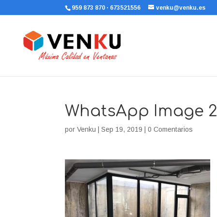
959 873 870 · 673521556
venku@venku.es
WhatsApp Image 2019
por
Venku
|
Sep 19, 2019
|
0 Comentarios