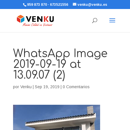
959 873 870 · 673521556
venku@venku.es
WhatsApp Image
2019-09-19 at
13.09.07 (2)
por
Venku
|
Sep 19, 2019
|
0 Comentarios