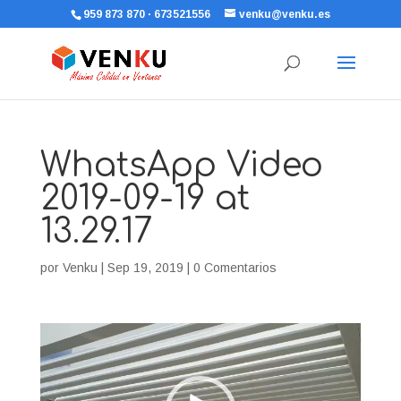
959 873 870 · 673521556
venku@venku.es
WhatsApp Video
2019-09-19 at
13.29.17
por
Venku
|
Sep 19, 2019
|
0 Comentarios
Reproductor
de
vídeo